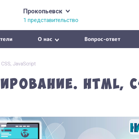
Прокопьевск
1 представительство
тели
О нас
Вопрос-ответ
CSS, JavaScript
рование. HTML, CS