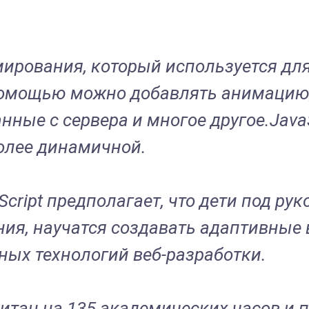
ммирования, который используется д
 помощью можно добавлять анимацию
анные с сервера и многое другое.Jav
более динамичной.
Script предполагает, что дети под р
ия, научатся создавать адаптивные 
ых технологий веб-разработки.
итан на 135 академических часов и п