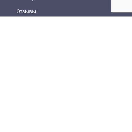
Отзывы
Фотогалерея
Вакансии
Контакты
Новости
Статьи
Карта сайта
Онлайн оплата